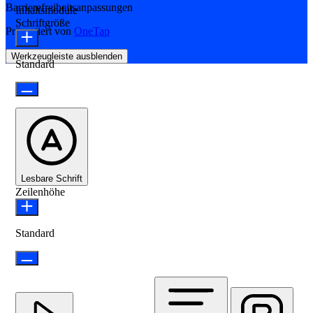
Barrierefreiheitsanpassungen
Inhaltsmodule
Schriftgröße
Präsentiert von
OneTap
Werkzeugleiste ausblenden
Standard
Lesbare Schrift
Zeilenhöhe
Standard